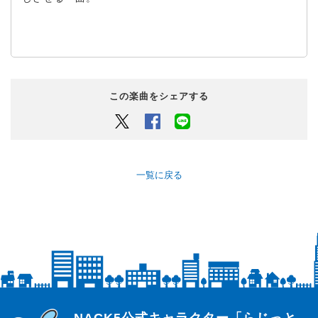
この楽曲をシェアする
Twitter
Facebook
LINEでシェアするボタン
一覧に戻る
らじっと君