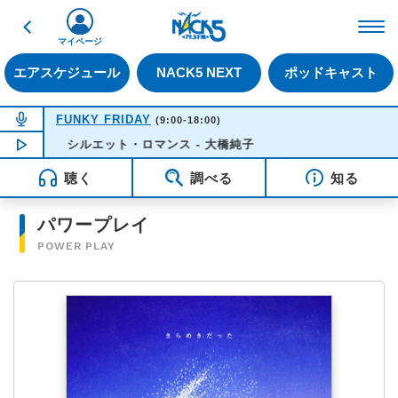
戻る
FM NACK5 79.5MHz（
マイページ
エアスケジュール
NACK5 NEXT
ポッドキャスト
NOW ON AIR
FUNKY FRIDAY
(9:00-18:00)
NOW PLAYING
シルエット・ロマンス - 大橋純子
15:21
聴く
調べる
知る
パワープレイ
POWER PLAY