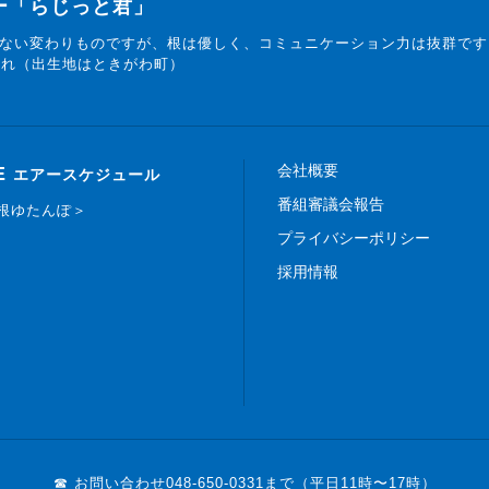
ター「らじっと君」
ない変わりものですが、根は優しく、コミュニケーション力は抜群です
まれ（出生地はときがわ町）
会社概要
E
エアースケジュール
番組審議会報告
白根ゆたんぽ＞
プライバシーポリシー
採用情報
☎ お問い合わせ
048-650-0331まで（平日11時〜17時）