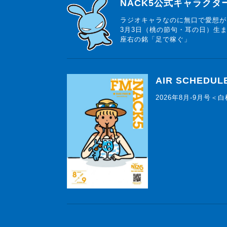
らじっと君
NACK5公式キャラク
ラジオキャラなのに無口で愛想が
3月3日（桃の節句・耳の日）生
座右の銘「足で稼ぐ」
AIR SCHEDUL
2026年8月-9月号＜