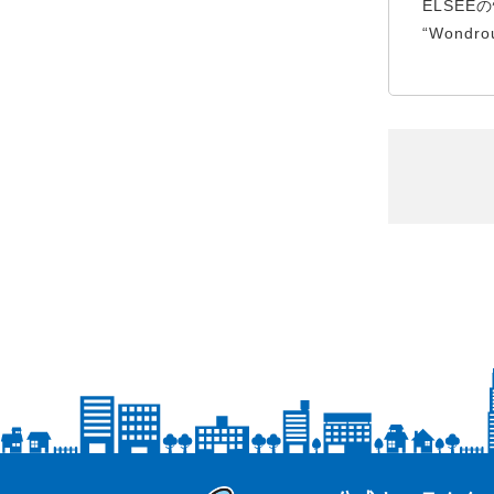
ELSE
“Wond