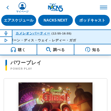
戻る
FM NACK5 79.5MHz（
マイページ
エアスケジュール
NACK5 NEXT
ポッドキャスト
NOW ON AIR
カメレオンパーティー
(12:55-16:55)
ボーン・ディス・ウェイ - レディー・ガガ
NOW PLAYING
14:41
聴く
調べる
知る
パワープレイ
POWER PLAY