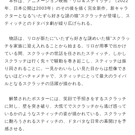
本作は、アニメーション映画『リロ＆スティッチ』（2022
年、日本公開は2003年）のその後を描く完全新作。新キャラ
クターとなる“いたずら好きな謎の猫”スクラッチが登場し、ス
ティッチとのドタバタ劇が繰り広げられる。
物語は、リロが新たに“いたずら好きな謎めいた猫”スクラッ
チを家族に迎え入れることから始まる。リロが用事で出かけ
ている間、スクラッチの世話を任されたスティッチ。しかし
スクラッチは行く先々で騒動を巻き起こし、スティッチは振
り回されることに。一見かわいらしい見た目からは想像でき
ないほどハチャメチャで、スティッチにとって最大のライバ
ルとなるスクラッチの活躍が描かれる。
解禁されたポスターには、笑顔で手招きをするスクラッチ
に対し、壁を突き破り、大慌てでスクラッチから逃げ惑って
いるかのようなスティッチの姿が描かれている。スクラッチ
に翻ろうされるスティッチの、ドタバタな日常の幕開けを予
感させる。