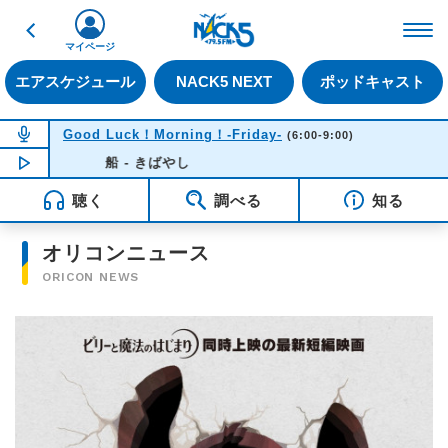
戻る
FM NACK5 79.5MHz（
マイページ
エアスケジュール
NACK5 NEXT
ポッドキャスト
NOW ON AIR
Good Luck！Morning！-Friday-
(6:00-9:00)
NOW PLAYING
船 - きばやし
06:33
聴く
調べる
知る
オリコンニュース
ORICON NEWS