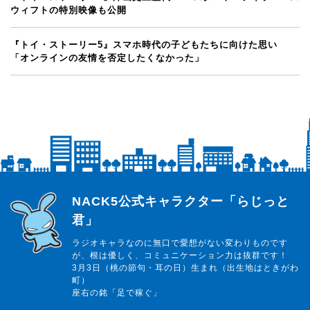
ウィフトの特別映像も公開
『トイ・ストーリー5』スマホ時代の子どもたちに向けた思い
「オンラインの友情を否定したくなかった」
らじっと君
NACK5公式キャラクター「らじっと
君」
ラジオキャラなのに無口で愛想がない変わりものです
が、根は優しく、コミュニケーション力は抜群です！
3月3日（桃の節句・耳の日）生まれ（出生地はときがわ
町）
座右の銘「足で稼ぐ」