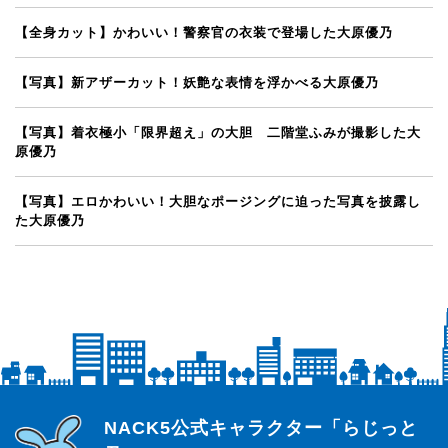
【全身カット】かわいい！警察官の衣装で登場した大原優乃
【写真】新アザーカット！妖艶な表情を浮かべる大原優乃
【写真】着衣極小「限界超え」の大胆 二階堂ふみが撮影した大
原優乃
【写真】エロかわいい！大胆なポージングに迫った写真を披露し
た大原優乃
らじっと君
NACK5公式キャラクター「らじっと