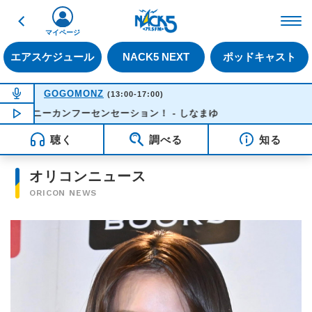
戻る
FM NACK5 79.5MHz（
マイページ
エアスケジュール
NACK5 NEXT
ポッドキャスト
NOW ON AIR
GOGOMONZ
(13:00-17:00)
ャイニーカンフーセンセーション！ - しなまゆ
NOW PLAYING
13:37
聴く
調べる
知る
オリコンニュース
ORICON NEWS