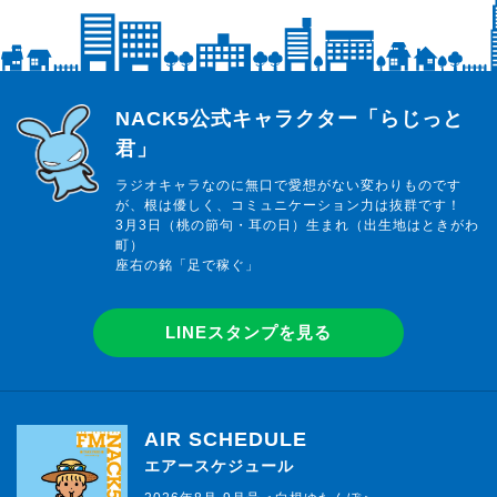
らじっと君
NACK5公式キャラクター「らじっと
君」
ラジオキャラなのに無口で愛想がない変わりものです
が、根は優しく、コミュニケーション力は抜群です！
3月3日（桃の節句・耳の日）生まれ（出生地はときがわ
町）
座右の銘「足で稼ぐ」
LINEスタンプを見る
AIR SCHEDULE
エアースケジュール