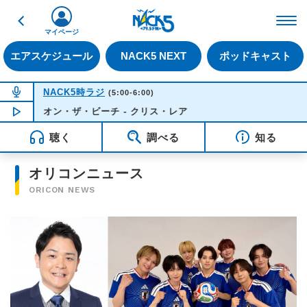
戻る
FM NACK5 79.5MHz（
マイページ
エアスケジュール
NACK5 NEXT
ポッドキャスト
NOW ON AIR
NACK5時ラジ
(5:00-6:00)
オン・ザ・ビーチ - クリス・レア
NOW PLAYING
05:02
聴く
調べる
知る
オリコンニュース
ORICON NEWS