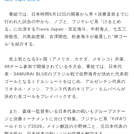
番組では、日本時間6月12日の開幕から準々決勝直前までに
行われた試合の中から、ノブと、フジテレビ系『けるとめ
る』に出演するTravis Japan・宮近海斗、中村海人、七五三
掛龍也、川島如恵留、吉澤閑也、松倉海斗が厳選した“神ゴー
ル”を紹介する。
史上初となる3ヶ国（アメリカ、カナダ、メキシコ）共催、
48チーム参加で開催されている今大会。番組では、日本代
表・SAMURAI BLUEのブラジル戦で佐野海舟が決めた代表初
ゴールとなるミドルシュートをはじめ、アルゼンチン代表の
リオネル・メッシ、フランス代表のキリアン・エムバペらが
決めた名ゴールをプレイバックする。
また、森保一監督率いる日本代表の戦いもグループステー
ジと決勝トーナメントに分けて特集。フジテレビ系『FIFAワ
ールドカップ2026』メイン解説の小野伸二と、元日本代表の
鄭大世が、日本代表の戦いぶりや収穫を解説する。