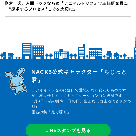
桝太一氏、人間ドックならぬ『アニマルドック』で主任研究員に
「“探求するプロセス”こそを大切に」
らじっと君
NACK5公式キャラクター「らじっと
君」
ラジオキャラなのに無口で愛想がない変わりものです
が、根は優しく、コミュニケーション力は抜群です！
3月3日（桃の節句・耳の日）生まれ（出生地はときがわ
町）
座右の銘「足で稼ぐ」
LINEスタンプを見る