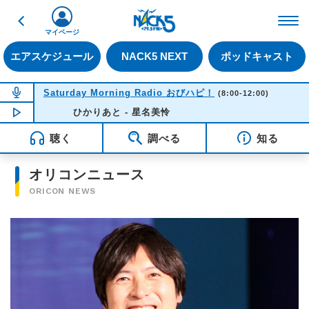
戻る
FM NACK5 79.5MHz（
マイページ
エアスケジュール
NACK5 NEXT
ポッドキャスト
NOW ON AIR
Saturday Morning Radio おびハピ！
(8:00-12:00)
NOW PLAYING
ひかりあと - 星名美怜
08:39
聴く
調べる
知る
オリコンニュース
ORICON NEWS