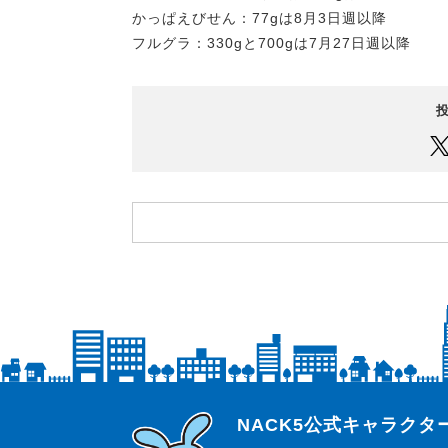
かっぱえびせん：77gは8月3日週以降
フルグラ：330gと700gは7月27日週以降
らじっと君
NACK5公式キャラク