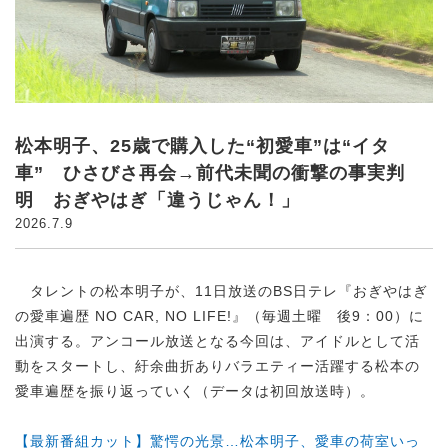
松本明子、25歳で購入した“初愛車”は“イタ
車” ひさびさ再会→前代未聞の衝撃の事実判
明 おぎやはぎ「違うじゃん！」
2026.7.9
タレントの松本明子が、11日放送のBS日テレ『おぎやはぎ
の愛車遍歴 NO CAR, NO LIFE!』（毎週土曜 後9：00）に
出演する。アンコール放送となる今回は、アイドルとして活
動をスタートし、紆余曲折ありバラエティー活躍する松本の
愛車遍歴を振り返っていく（データは初回放送時）。
【最新番組カット】驚愕の光景…松本明子、愛車の荷室いっ