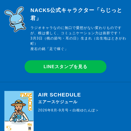
らじっと君
NACK5公式キャラクター「らじっと
君」
ラジオキャラなのに無口で愛想がない変わりものです
が、根は優しく、コミュニケーション力は抜群です！
3月3日（桃の節句・耳の日）生まれ（出生地はときがわ
町）
座右の銘「足で稼ぐ」
LINEスタンプを見る
AIR SCHEDULE
エアースケジュール
2026年8月-9月号＜白根ゆたんぽ＞