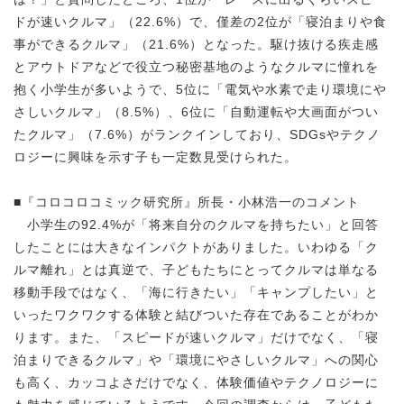
ドが速いクルマ」（22.6%）で、僅差の2位が「寝泊まりや食
事ができるクルマ」（21.6%）となった。駆け抜ける疾走感
とアウトドアなどで役立つ秘密基地のようなクルマに憧れを
抱く小学生が多いようで、5位に「電気や水素で走り環境にや
さしいクルマ」（8.5%）、6位に「自動運転や大画面がつい
たクルマ」（7.6%）がランクインしており、SDGsやテクノ
ロジーに興味を示す子も一定数見受けられた。
■『コロコロコミック研究所』所長・小林浩一のコメント
小学生の92.4%が「将来自分のクルマを持ちたい」と回答
したことには大きなインパクトがありました。いわゆる「ク
ルマ離れ」とは真逆で、子どもたちにとってクルマは単なる
移動手段ではなく、「海に行きたい」「キャンプしたい」と
いったワクワクする体験と結びついた存在であることがわか
ります。また、「スピードが速いクルマ」だけでなく、「寝
泊まりできるクルマ」や「環境にやさしいクルマ」への関心
も高く、カッコよさだけでなく、体験価値やテクノロジーに