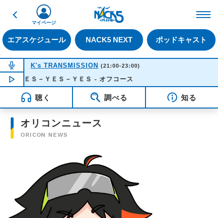
戻る
FM NACK5 79.5MHz（
マイページ
エアスケジュール
NACK5 NEXT
ポッドキャスト
NOW ON AIR
K's TRANSMISSION
(21:00-23:00)
ＹＥＳ－ＹＥＳ－ＹＥＳ - オフコース
NOW PLAYING
22:11
聴く
調べる
知る
オリコンニュース
ORICON NEWS