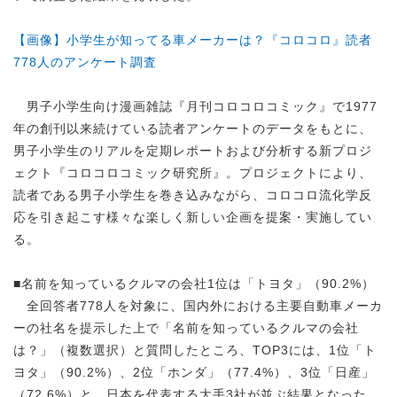
【画像】小学生が知ってる車メーカーは？『コロコロ』読者
778人のアンケート調査
男子小学生向け漫画雑誌『月刊コロコロコミック』で1977
年の創刊以来続けている読者アンケートのデータをもとに、
男子小学生のリアルを定期レポートおよび分析する新プロジ
ェクト『コロコロコミック研究所』。プロジェクトにより、
読者である男子小学生を巻き込みながら、コロコロ流化学反
応を引き起こす様々な楽しく新しい企画を提案・実施してい
る。
■名前を知っているクルマの会社1位は「トヨタ」（90.2%）
全回答者778人を対象に、国内外における主要自動車メーカ
ーの社名を提示した上で「名前を知っているクルマの会社
は？」（複数選択）と質問したところ、TOP3には、1位「ト
ヨタ」（90.2%）、2位「ホンダ」（77.4%）、3位「日産」
（72.6%）と、日本を代表する大手3社が並ぶ結果となった。