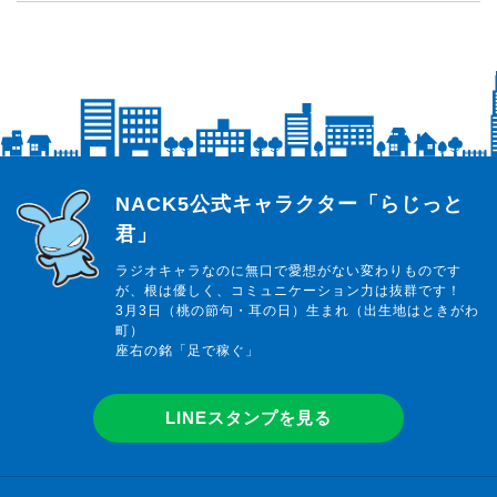
らじっと君
NACK5公式キャラクター「らじっと
君」
ラジオキャラなのに無口で愛想がない変わりものです
が、根は優しく、コミュニケーション力は抜群です！
3月3日（桃の節句・耳の日）生まれ（出生地はときがわ
町）
座右の銘「足で稼ぐ」
LINEスタンプを見る