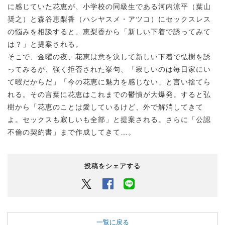
に感じていた花恵が、小学校の同級生である河内涼平（葉山
奨之）と森谷恵梨香（ハシヤスメ・アツコ）にセックスレス
の悩みを相談すると、恵梨香から「新しい下着で誘ってみて
は？」と提案される。
そこで、金曜の夜、花恵は意を決して新しい下着で弘樹を誘
ってみるが、強く拒否された挙句、「寂しいのは毎日家にい
て暇だからだ」「今の花恵に魅力を感じない」と言い捨てら
れる。その言葉に花恵はこれまでの鬱憤が大爆発。すると弘
樹から「花恵のことは愛しているけど、外で解消してきて
よ。セックスも寂しいも全部」と提案される。さらに「公認
不倫の契約書」まで作成してきて…。
投稿をシェアする
Twitter
Facebook
LINEでシェアするボタン
一覧に戻る