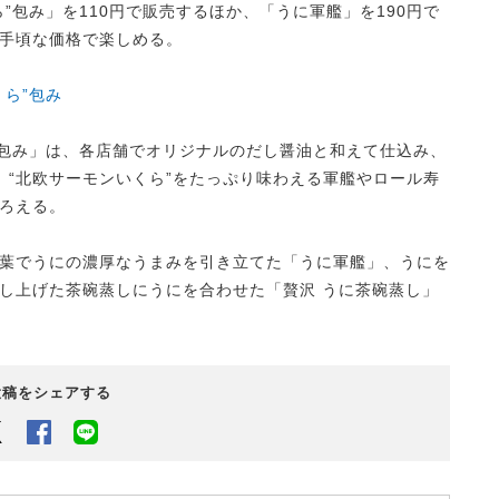
”包み」を110円で販売するほか、「うに軍艦」を190円で
手頃な価格で楽しめる。
ら”包み
包み」は、各店舗でオリジナルのだし醤油と和えて仕込み、
、“北欧サーモンいくら”をたっぷり味わえる軍艦やロール寿
ろえる。
葉でうにの濃厚なうまみを引き立てた「うに軍艦」、うにを
し上げた茶碗蒸しにうにを合わせた「贅沢 うに茶碗蒸し」
投稿をシェアする
Twitter
Facebook
LINEでシェアするボタン