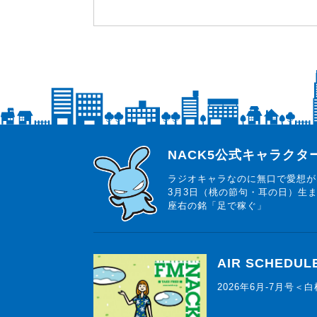
らじっと君
NACK5公式キャラク
ラジオキャラなのに無口で愛想が
3月3日（桃の節句・耳の日）生
座右の銘「足で稼ぐ」
AIR SCHEDUL
2026年6月-7月号＜