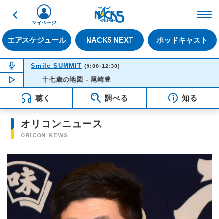
戻る
FM NACK5 79.5MHz（
マイページ
エアスケジュール
NACK5 NEXT
ポッドキャスト
NOW ON AIR
Smile SUMMIT
(9:00-12:30)
NOW PLAYING
十七歳の地図 - 尾崎豊
08:53
聴く
調べる
知る
オリコンニュース
ORICON NEWS