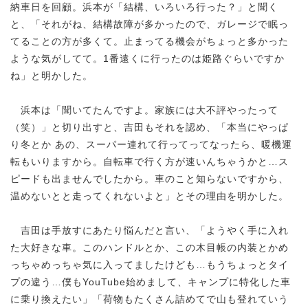
納車日を回顧。浜本が「結構、いろいろ行った？」と聞く
と、「それがね、結構故障が多かったので、ガレージで眠っ
てることの方が多くて。止まってる機会がちょっと多かった
ような気がしてて。1番遠くに行ったのは姫路ぐらいですか
ね」と明かした。
浜本は「聞いてたんですよ。家族には大不評やったって
（笑）」と切り出すと、吉田もそれを認め、「本当にやっぱ
り冬とか あの、スーパー連れて行ってってなったら、暖機運
転もいりますから。自転車で行く方が速いんちゃうかと…ス
ピードも出ませんでしたから。車のこと知らないですから、
温めないとと走ってくれないよと」とその理由を明かした。
吉田は手放すにあたり悩んだと言い、「ようやく手に入れ
た大好きな車。このハンドルとか、この木目帳の内装とかめ
っちゃめっちゃ気に入ってましたけども…もうちょっとタイ
プの違う…僕もYouTube始めまして、キャンプに特化した車
に乗り換えたい」「荷物もたくさん詰めてで山も登れていう