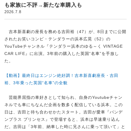
も家族に不評→新たな車購入も
2026.7.8
吉本新喜劇の座長を務める吉田裕（47）が、8日までに公開
されたお笑いコンビ・テンダラーの浜本広晃（52）の
YouTubeチャンネル『テンダラー浜本のゆる～く VINTAGE
CAR LIFE』に出演。3年前の購入した英国“名車”を手放し
た。
【動画】最終日はエンジン絶好調！吉本新喜劇座長・吉田
裕、3年乗った英国“名車”の全貌
芸能界屈指の車好きとして知られ、自身のYoutubeチャン
ネルでも車にちなんだ企画を数多く配信している浜本。この
日は、吉田と待ち合わせかたスタート。吉田が愛車『バンデ
ンプラス プリンセス』で登場すると、浜本は早速乗り込ん
だ。吉田は「3年前、納車した時に兄さんに乗って頂いて」と