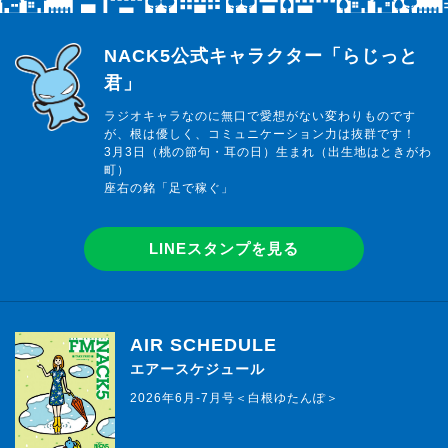
らじっと君
NACK5公式キャラクター「らじっと
君」
ラジオキャラなのに無口で愛想がない変わりものです
が、根は優しく、コミュニケーション力は抜群です！
3月3日（桃の節句・耳の日）生まれ（出生地はときがわ
町）
座右の銘「足で稼ぐ」
LINEスタンプを見る
AIR SCHEDULE
エアースケジュール
2026年6月-7月号＜白根ゆたんぽ＞