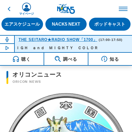
戻る
FM NACK5 79.5MHz（
マイページ
エアスケジュール
NACK5 NEXT
ポッドキャスト
NOW ON AIR
THE SEITARO★RADIO SHOW「1700」
(17:00-17:50)
 - ＨＩＧＨ ａｎｄ ＭＩＧＨＴＹ ＣＯＬＯＲ
NOW PLAYING
16:31
聴く
調べる
知る
オリコンニュース
ORICON NEWS