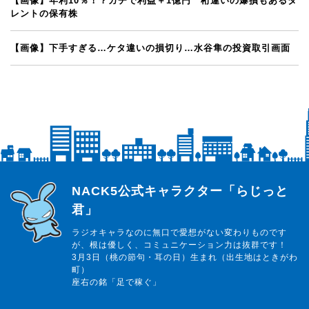
【画像】年利10％！？ガチで利益＋1億円 桁違いの爆損もあるタ
レントの保有株
【画像】下手すぎる…ケタ違いの損切り…水谷隼の投資取引画面
らじっと君
NACK5公式キャラクター「らじっと
君」
ラジオキャラなのに無口で愛想がない変わりものです
が、根は優しく、コミュニケーション力は抜群です！
3月3日（桃の節句・耳の日）生まれ（出生地はときがわ
町）
座右の銘「足で稼ぐ」