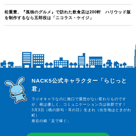
松重豊、『孤独のグルメ』で訪れた飲食店は200軒 ハリウッド版
を制作するなら五郎役は「ニコラス・ケイジ」
らじっと君
NACK5公式キャラクター「らじっと
君」
ラジオキャラなのに無口で愛想がない変わりものです
が、根は優しく、コミュニケーション力は抜群です！
3月3日（桃の節句・耳の日）生まれ（出生地はときがわ
町）
座右の銘「足で稼ぐ」