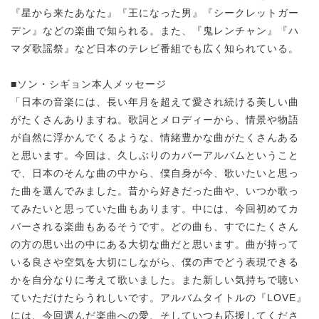
『星から来たあなた』『王になった男』『シークレットガー
デン』などの楽曲で知られる。また、『鬼レンチャン』『ハ
マダ歌謡祭』など日本のテレビ番組でも広く知られている。
■ソン・シギョン本人メッセージ
「日本の音楽には、長い年月を超えて愛され続ける美しい曲
がたくさんありますね。歌詞とメロディーから、情景や物語
が自然に浮かんでくるような、情緒豊かな曲がたくさんある
と思います。今回は、久しぶりのカバーアルバムということ
で、日本のそんな曲の中から、僕自身が今、歌いたいと思っ
た曲を選んでみました。昔から好きだった曲や、いつか歌っ
てみたいと思っていた曲もあります。中には、今回初めてカ
バーされる楽曲もあるそうです。どの曲も、すでにたくさん
の方の思い出の中にある大切な曲だと思います。曲が持って
いる良さや空気を大切にしながら、僕の声でどう表現できる
かを自分なりに考えて歌いました。また新しい気持ちで聴い
ていただけたらうれしいです。アルバムタイトルの『LOVE』
には、今回選んだ楽曲への愛、そしていつも応援してくださ