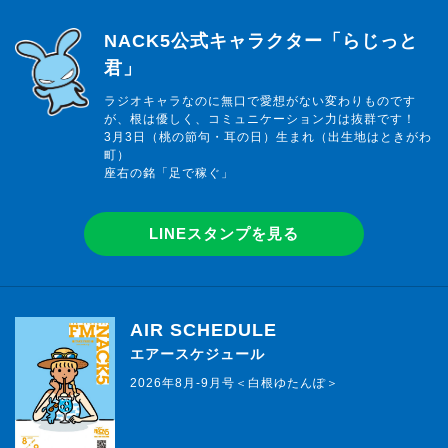
らじっと君
NACK5公式キャラクター「らじっと
君」
ラジオキャラなのに無口で愛想がない変わりものです
が、根は優しく、コミュニケーション力は抜群です！
3月3日（桃の節句・耳の日）生まれ（出生地はときがわ
町）
座右の銘「足で稼ぐ」
LINEスタンプを見る
AIR SCHEDULE
エアースケジュール
2026年8月-9月号＜白根ゆたんぽ＞