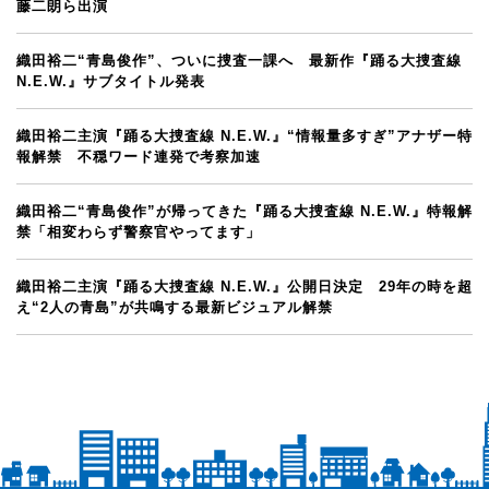
藤二朗ら出演
織田裕二“青島俊作”、ついに捜査一課へ 最新作『踊る大捜査線
N.E.W.』サブタイトル発表
織田裕二主演『踊る大捜査線 N.E.W.』“情報量多すぎ”アナザー特
報解禁 不穏ワード連発で考察加速
織田裕二“青島俊作”が帰ってきた『踊る大捜査線 N.E.W.』特報解
禁「相変わらず警察官やってます」
織田裕二主演『踊る大捜査線 N.E.W.』公開日決定 29年の時を超
え“2人の青島”が共鳴する最新ビジュアル解禁