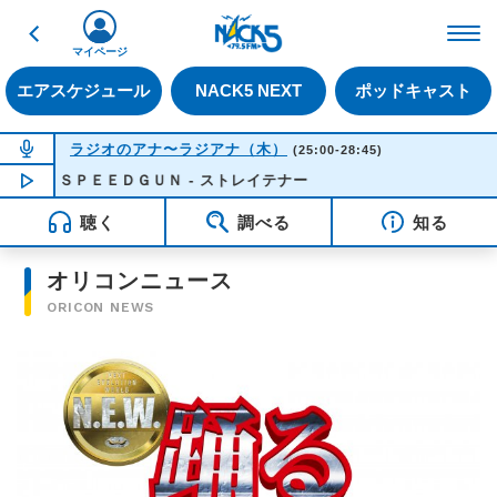
戻る
FM NACK5 79.5MHz（
マイページ
エアスケジュール
NACK5 NEXT
ポッドキャスト
NOW ON AIR
ラジオのアナ〜ラジアナ（木）
(25:00-28:45)
ＳＰＥＥＤＧＵＮ - ストレイテナー
NOW PLAYING
03:50
聴く
調べる
知る
オリコンニュース
ORICON NEWS