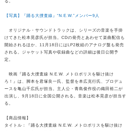
る。
【写真】『踊る大捜査線』“N.E.W.”メンバー9人
オリジナル・サウンドトラックは、シリーズの音楽を手掛
けてきた松本晃彦氏が担当。CDの発売とあわせて楽曲配信も
開始されるほか、11月18日にはLP2枚組のアナログ盤も発売
される。ジャケット写真や収録曲などの詳細は後日公開予
定。
映画『踊る大捜査線 N.E.W. メトロポリスを駆け抜け
ろ！』は、脚本を君塚良一氏、監督を本広克行氏、プロデュ
ースを亀山千広氏が担当。主人公・青島俊作役の織田裕二が
出演し、9月18日に全国公開される。音楽は松本晃彦が担当す
る。
【商品情報】
タイトル：『踊る大捜査線 N.E.W. メトロポリスを駆け抜け