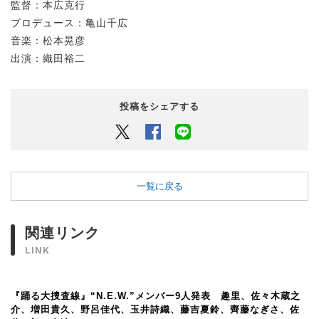
監督：本広克行
プロデュース：亀山千広
音楽：松本晃彦
出演：織田裕二
投稿をシェアする
Twitter
Facebook
LINEでシェアするボタン
一覧に戻る
関連リンク
LINK
『踊る大捜査線』“N.E.W.”メンバー9人発表 趣里、佐々木蔵之
介、増田貴久、野呂佳代、玉井詩織、藤吉夏鈴、齊藤なぎさ、佐