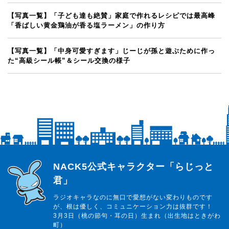
【写真一覧】「子ども達も絶賛」家庭で作れるレシピでは最高峰
「香ばしい黄金鶏油が香る塩ラーメン」の作り方
【写真一覧】「中身可愛すぎます」じーじが孫と遊ぶために作っ
た“高級シール帳”＆シール交換の様子
らじっと君
NACK5公式キャラクター「らじっと
君」
ラジオキャラなのに無口で愛想がない変わりものです
が、根は優しく、コミュニケーション力は抜群です！
3月3日（桃の節句・耳の日）生まれ（出生地はときがわ
町）