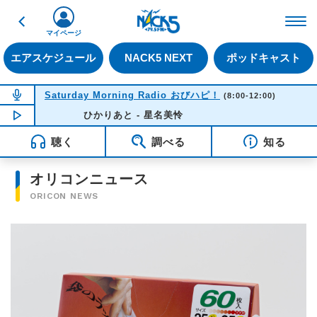
戻る
FM NACK5 79.5MHz（
マイページ
エアスケジュール
NACK5 NEXT
ポッドキャスト
NOW ON AIR
Saturday Morning Radio おびハピ！
(8:00-12:00)
NOW PLAYING
ひかりあと - 星名美怜
08:39
聴く
調べる
知る
オリコンニュース
ORICON NEWS