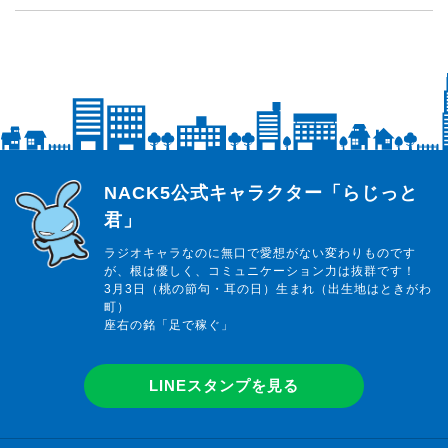
らじっと君
NACK5公式キャラクター「らじっと
君」
ラジオキャラなのに無口で愛想がない変わりものです
が、根は優しく、コミュニケーション力は抜群です！
3月3日（桃の節句・耳の日）生まれ（出生地はときがわ
町）
座右の銘「足で稼ぐ」
LINEスタンプを見る