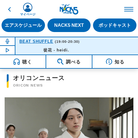
戻る
FM NACK5 79.5MHz（
マイページ
エアスケジュール
NACK5 NEXT
ポッドキャスト
NOW ON AIR
BEAT SHUFFLE
(19:00-20:30)
NOW PLAYING
徒花 - heidi.
19:37
聴く
調べる
知る
オリコンニュース
ORICON NEWS