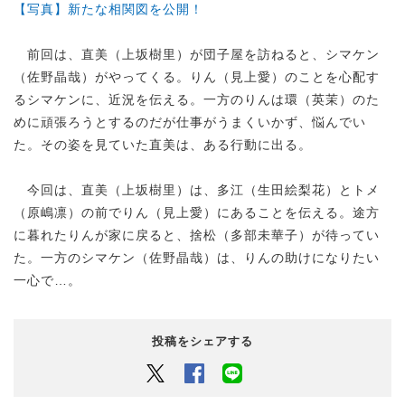
【写真】新たな相関図を公開！
前回は、直美（上坂樹里）が団子屋を訪ねると、シマケン
（佐野晶哉）がやってくる。りん（見上愛）のことを心配す
るシマケンに、近況を伝える。一方のりんは環（英茉）のた
めに頑張ろうとするのだが仕事がうまくいかず、悩んでい
た。その姿を見ていた直美は、ある行動に出る。
今回は、直美（上坂樹里）は、多江（生田絵梨花）とトメ
（原嶋凛）の前でりん（見上愛）にあることを伝える。途方
に暮れたりんが家に戻ると、捨松（多部未華子）が待ってい
た。一方のシマケン（佐野晶哉）は、りんの助けになりたい
一心で…。
投稿をシェアする
Twitter
Facebook
LINEでシェアするボタン